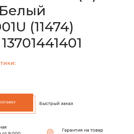
 Белый
01U (11474)
) 13701441401
тики:
КОРЗИНУ
Быстрый заказ
ная
Гарантия на товар
 от 9.000