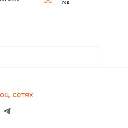
1 год
оц. сетях