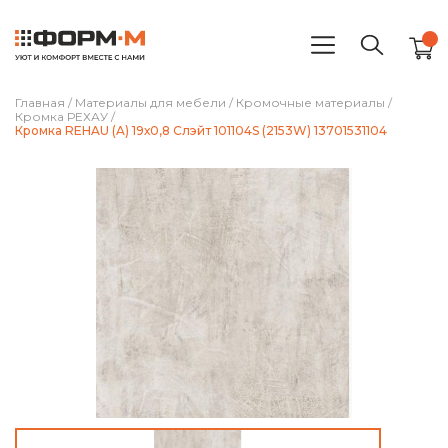
Главная
/
Материалы для мебели
/
Кромочные материалы
/
Кромка РЕХАУ
/
Кромка REHAU (A) 19х0,8 Слэйт 101104S (2153W) 13701531104