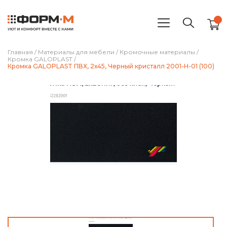
Главная
/
Материалы для мебели
/
Кромочные материалы
/
Кромка GALOPLAST
/
Кромка GALOPLAST ПВХ, 2х45, Черный кристалл 2001-H-01 (100)