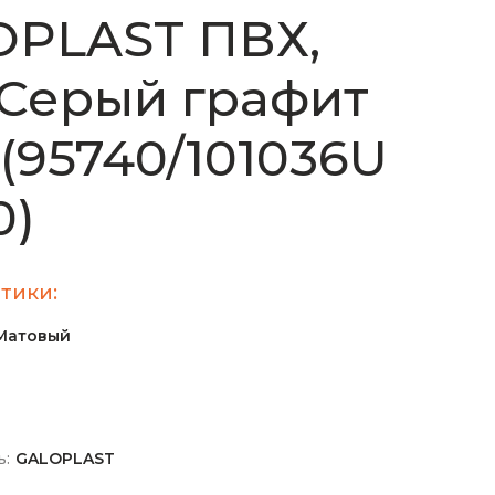
OPLAST ПВХ,
, Серый графит
 (95740/101036U
0)
тики:
Матовый
ь:
GALOPLAST