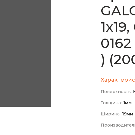
GAL
1х19
0162
) (20
Характерис
Поверхность:
Толщина:
1мм
Ширина:
19мм
Производител