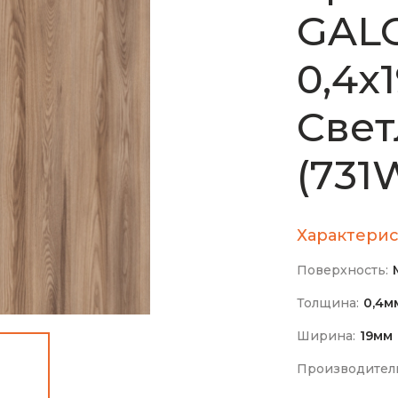
GAL
0,4х
Свет
(731
Характерис
Поверхность:
Толщина:
0,4м
Ширина:
19мм
Производител