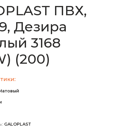
OPLAST ПВХ,
19, Дезира
лый 3168
W) (200)
тики:
Матовый
м
ь:
GALOPLAST