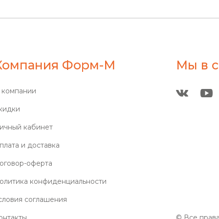
Компания Форм-М
Мы в с
 компании
кидки
ичный кабинет
плата и доставка
оговор-оферта
олитика конфиденциальности
словия соглашения
онтакты
© Все прав