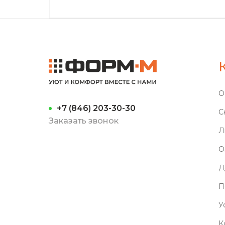
О
+7 (846) 203-30-30
С
Заказать звонок
Л
О
Д
П
У
К