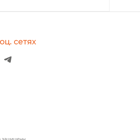
оц. сетях
а защищены