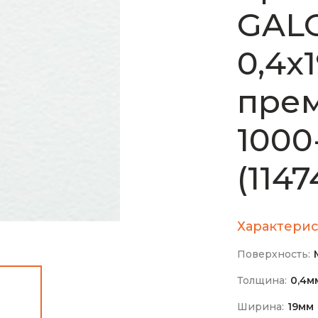
GAL
0,4х
прем
1000
(1147
Характерис
Поверхность:
Толщина:
0,4м
Ширина:
19мм