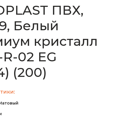
OPLAST ПВХ,
19, Белый
иум кристалл
-R-02 EG
4) (200)
тики:
Матовый
м