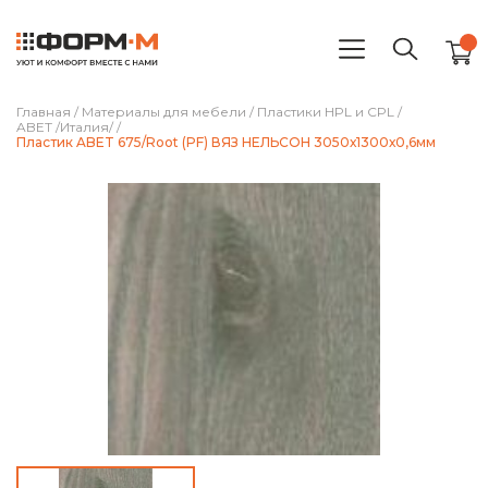
Главная
/
Материалы для мебели
/
Пластики HPL и CPL
/
ABET /Италия/
/
Пластик ABET 675/Root (PF) ВЯЗ НЕЛЬСОН 3050х1300х0,6мм