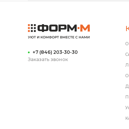
О
+7 (846) 203-30-30
С
Заказать звонок
Л
О
Д
П
У
К