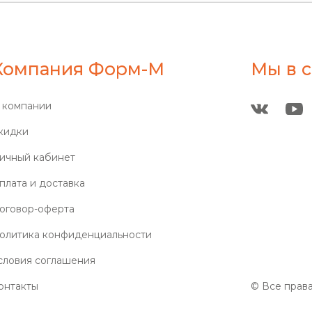
Компания Форм-М
Мы в с
 компании
кидки
ичный кабинет
плата и доставка
оговор-оферта
олитика конфиденциальности
словия соглашения
онтакты
© Все прав