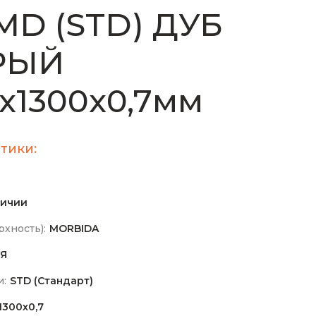
MD (STD) ДУБ
РЫЙ
x1300x0,7мм
тики:
личии
хность):
MORBIDA
Я
и:
STD (Стандарт)
1300х0,7