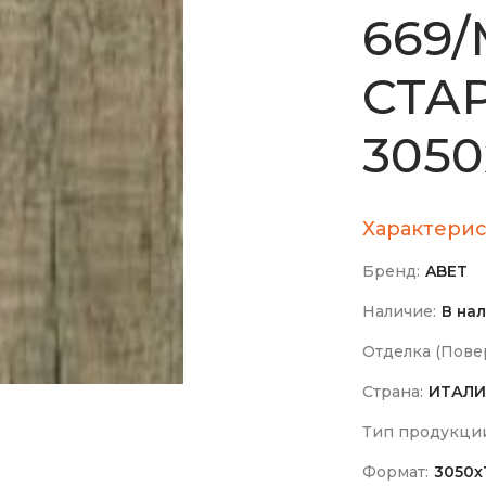
669/
СТА
3050
Характерис
Бренд:
ABET
Наличие:
В на
Отделка (Повер
Страна:
ИТАЛИ
Тип продукци
Формат:
3050х