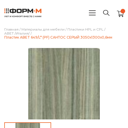
Главная
/
Материалы для мебели
/
Пластики HPL и CPL
/
ABET /Италия/
/
Пластик ABET 649/L* (PF) САНТОС СЕРЫЙ 3050х1300х0,6мм