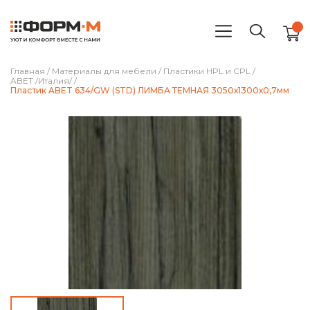
Главная
/
Материалы для мебели
/
Пластики HPL и CPL
/
ABET /Италия/
/
Пластик ABET 634/GW (STD) ЛИМБА ТЕМНАЯ 3050х1300х0,7мм