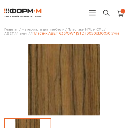
Главная
/
Материалы для мебели
/
Пластики HPL и CPL
/
ABET /Италия/
/
Пластик ABET 633/GW* (STD) 3050х1300х0,7мм