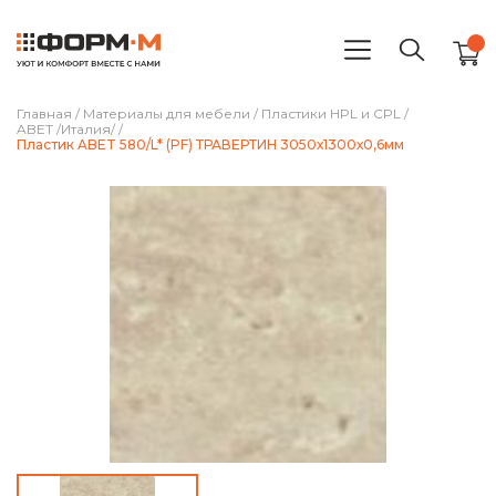
Главная
/
Материалы для мебели
/
Пластики HPL и CPL
/
ABET /Италия/
/
Пластик ABET 580/L* (PF) ТРАВЕРТИН 3050х1300х0,6мм