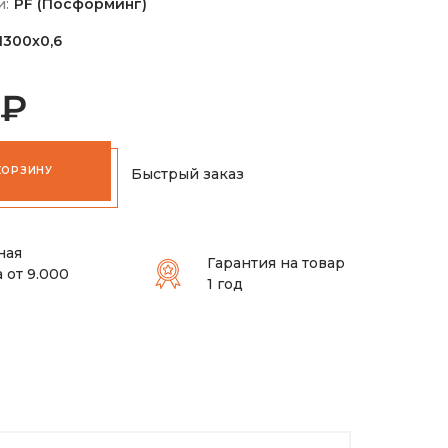
и:
PF (Посформинг)
1300х0,6
 ₽
КОРЗИНУ
Быстрый заказ
ная
Гарантия на товар
 от 9.000
1 год