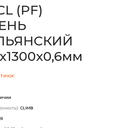
CL (PF)
ЕНЬ
ЛЬЯНСКИЙ
х1300х0,6мм
тики:
личии
хность):
CLIMB
Я