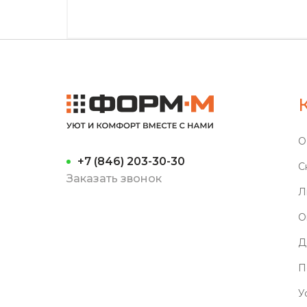
О
+7 (846) 203-30-30
С
Заказать звонок
Л
О
Д
П
У