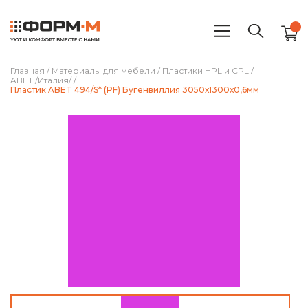
Главная
/
Материалы для мебели
/
Пластики HPL и CPL
/
ABET /Италия/
/
Пластик ABET 494/S* (PF) Бугенвиллия 3050х1300х0,6мм