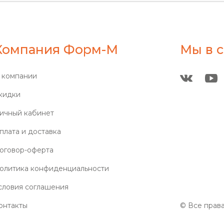
Компания Форм-М
Мы в с
 компании
кидки
ичный кабинет
плата и доставка
оговор-оферта
олитика конфиденциальности
словия соглашения
онтакты
© Все прав