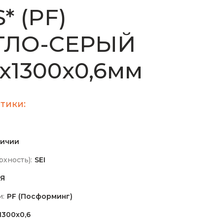
* (PF)
ТЛО-СЕРЫЙ
х1300х0,6мм
тики:
личии
хность):
SEI
Я
и:
PF (Посформинг)
1300х0,6