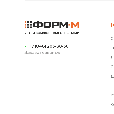
О
+7 (846) 203-30-30
С
Заказать звонок
Л
О
Д
П
У
К