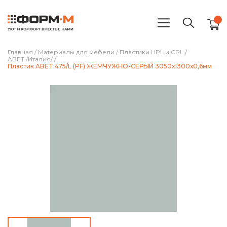
Главная
/
Материалы для мебели
/
Пластики HPL и CPL
/
ABET /Италия/
/
Пластик ABET 475/L (PF) ЖЕМЧУЖНО-СЕРЫЙ 3050х1300х0,6мм