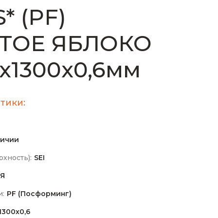
* (PF)
ТОЕ ЯБЛОКО
х1300х0,6мм
тики:
личии
хность):
SEI
Я
и:
PF (Посформинг)
1300х0,6