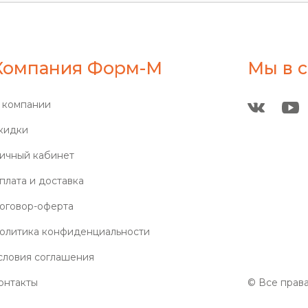
Компания Форм-М
Мы в с
 компании
кидки
ичный кабинет
плата и доставка
оговор-оферта
олитика конфиденциальности
словия соглашения
онтакты
© Все прав