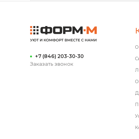
О
+7 (846) 203-30-30
С
Заказать звонок
Л
О
Д
П
У
К