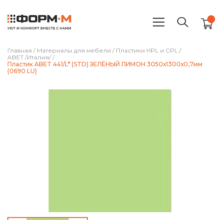
Главная
/
Материалы для мебели
/
Пластики HPL и CPL
/
ABET /Италия/
/
Пластик ABET 441/L* (STD) ЗЕЛЁНЫЙ ЛИМОН 3050х1300х0,7мм
(0690 LU)