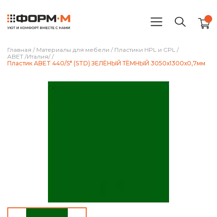
Главная
/
Материалы для мебели
/
Пластики HPL и CPL
/
ABET /Италия/
/
Пластик ABET 440/S* (STD) ЗЕЛЁНЫЙ ТЁМНЫЙ 3050х1300х0,7мм