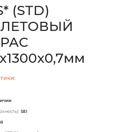
S* (STD)
ЛЕТОВЫЙ
РАС
х1300х0,7мм
тики:
личии
хность):
SEI
Я