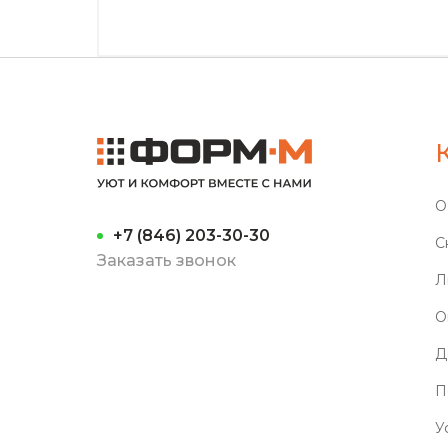
О
+7 (846) 203-30-30
С
Заказать звонок
Л
О
Д
П
У