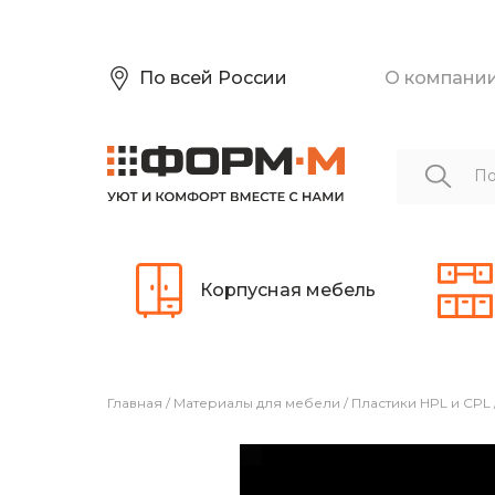
По всей России
О компани
Корпусная мебель
Главная
/
Материалы для мебели
/
Пластики HPL и CPL