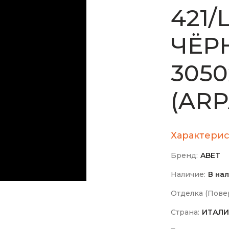
421/L
ЧЁР
3050
(ARP
Характерис
Бренд:
ABET
Наличие:
В на
Отделка (Повер
Страна:
ИТАЛИ