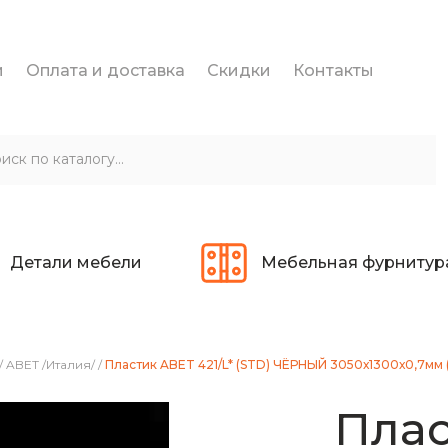
и
Оплата и доставка
Скидки
Контакты
Детали мебели
Мебельная фурнитур
/
ABET /Италия/
/
Пластик ABET 421/L* (STD) ЧЁРНЫЙ 3050х1300х0,7мм 
Плас