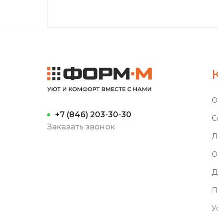
О
+7 (846) 203-30-30
С
Заказать звонок
Л
О
Д
П
У