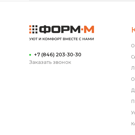
О
+7 (846) 203-30-30
С
Заказать звонок
Л
О
Д
П
У
К