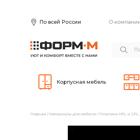
По всей России
О компани
Корпусная мебель
Главная
/
Материалы для мебели
/
Пластики HPL и CPL