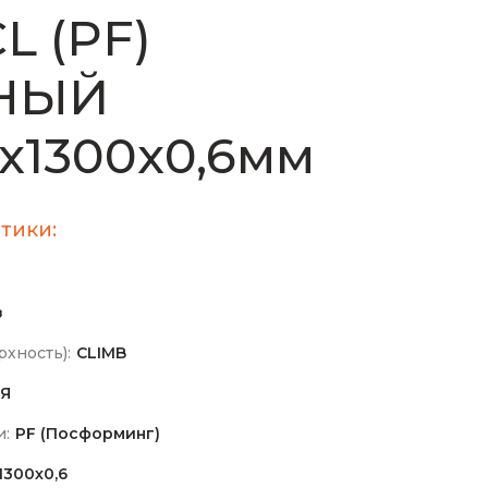
CL (PF)
НЫЙ
х1300х0,6мм
тики:
з
хность):
CLIMB
Я
и:
PF (Посформинг)
1300х0,6