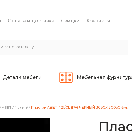
и
Оплата и доставка
Скидки
Контакты
Детали мебели
Мебельная фурнитур
/
ABET /Италия/
/
Пластик ABET 421/CL (PF) ЧЕРНЫЙ 3050х1300х0,6мм
Плас