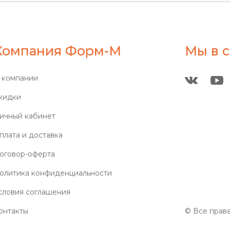
Компания Форм-М
Мы в с
 компании
кидки
ичный кабинет
плата и доставка
оговор-оферта
олитика конфиденциальности
словия соглашения
онтакты
© Все прав