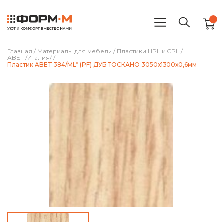
Главная
/
Материалы для мебели
/
Пластики HPL и CPL
/
ABET /Италия/
/
Пластик ABET 384/ML* (PF) ДУБ ТОСКАНО 3050х1300х0,6мм