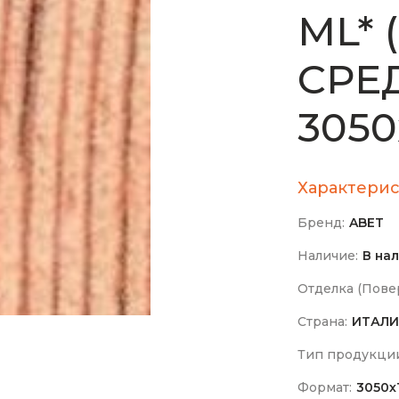
МL* 
СРЕ
3050
Характерис
Бренд:
ABET
Наличие:
В на
Отделка (Повер
Страна:
ИТАЛИ
Тип продукци
Формат:
3050х