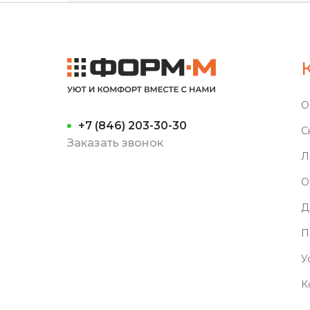
О
+7 (846) 203-30-30
С
Заказать звонок
Л
О
Д
П
У
К