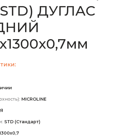
(STD) ДУГЛАС
ДНИЙ
х1300х0,7мм
тики:
личии
хность):
MICROLINE
Я
и:
STD (Стандарт)
1300х0,7