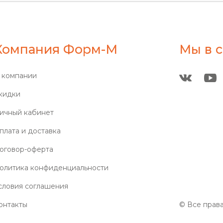
Компания Форм-М
Мы в с
 компании
кидки
ичный кабинет
плата и доставка
оговор-оферта
олитика конфиденциальности
словия соглашения
онтакты
© Все прав