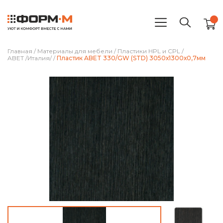
Главная
/
Материалы для мебели
/
Пластики HPL и CPL
/
ABET /Италия/
/
Пластик ABET 330/GW (STD) 3050х1300х0,7мм