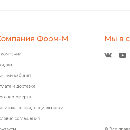
Компания Форм-М
Мы в с
 компании
кидки
ичный кабинет
плата и доставка
оговор-оферта
олитика конфиденциальности
словия соглашения
онтакты
© Все прав