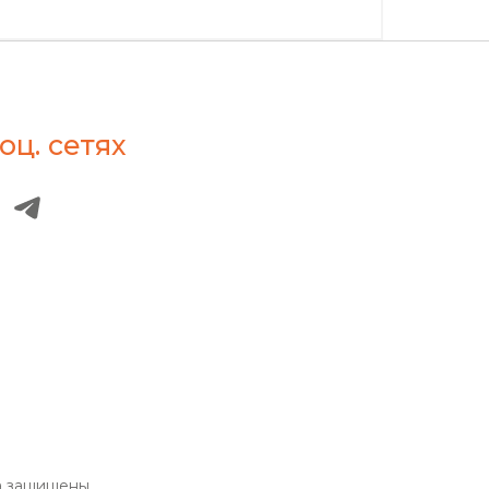
оц. сетях
а защищены