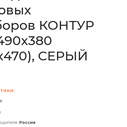
овых
боров КОНТУР
490х380
х470), СЕРЫЙ
тики:
Р
м
одителя:
Россия