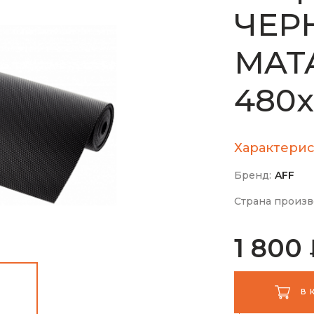
ЧЕР
MATA
480
Характерис
Бренд:
AFF
Страна произв
1 800
В 