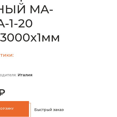
НЫЙ MA-
-1-20
х3000х1мм
тики:
одителя:
Италия
 ₽
КОРЗИНУ
Быстрый заказ