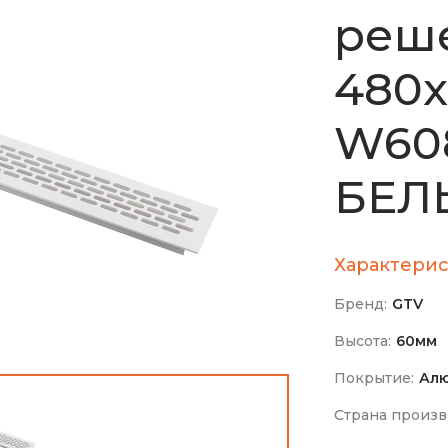
реш
480х
W608
БЕЛЫ
Характерис
Бренд:
GTV
Высота:
60мм
Покрытие:
Ал
Страна произв