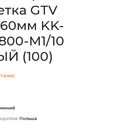
етка GTV
60мм KK-
00-M1/10
Й (100)
тики:
юминий
одителя:
Польша