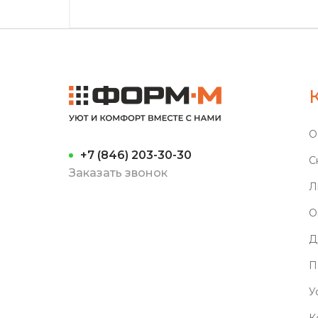
О
+7 (846) 203-30-30
С
Заказать звонок
Л
О
Д
П
У
К