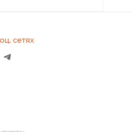
оц. сетях
а защищены