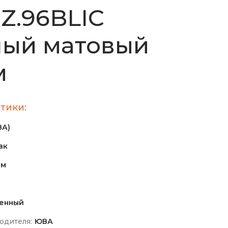
Z.96BLIC
ный матовый
м
тики:
ВА)
ак
ом
м
енный
одителя:
ЮВА