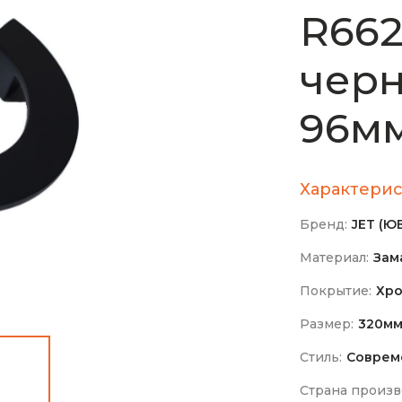
R662
чер
96м
Характерис
Бренд:
JET (Ю
Материал:
Зам
Покрытие:
Хр
Размер:
320м
Стиль:
Соврем
Страна произв