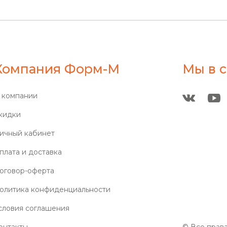
Компания Форм-М
Мы в с
 компании
кидки
ичный кабинет
плата и доставка
оговор-оферта
олитика конфиденциальности
словия соглашения
онтакты
© Все прав