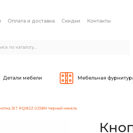
и
Оплата и доставка
Скидки
Контакты
Детали мебели
Мебельная фурнитур
нопка JET RQ182Z.025BN Черный никель
Кноп