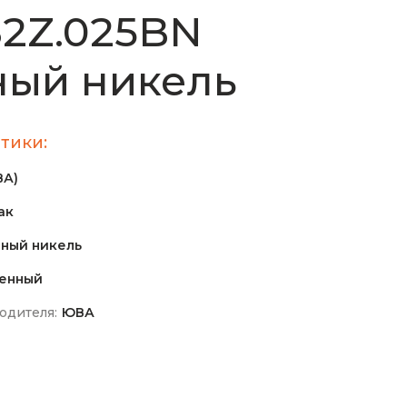
2Z.025BN
ный никель
тики:
ВА)
ак
ный никель
енный
одителя:
ЮВА