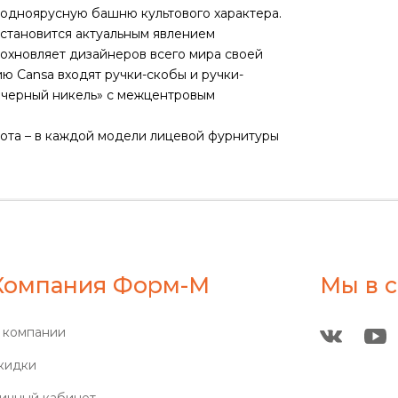
 одноярусную башню культового характера.
 становится актуальным явлением
дохновляет дизайнеров всего мира своей
ию Cansa входят ручки-скобы и ручки-
 «черный никель» с межцентровым
ота – в каждой модели лицевой фурнитуры
Компания Форм-М
Мы в с
 компании
кидки
ичный кабинет