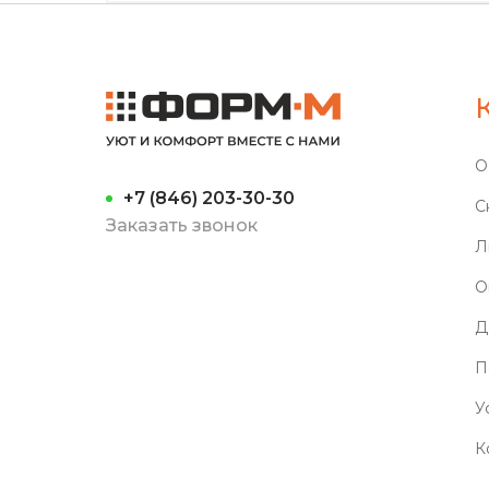
О
+7 (846) 203-30-30
С
Заказать звонок
Л
О
Д
П
У
К