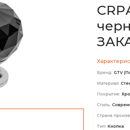
CRPА
чер
ЗАКА
Характерис
Бренд:
GTV (П
Материал:
Сте
Покрытие:
Хро
Стиль:
Соврем
Страна произв
Тип:
Кнопка