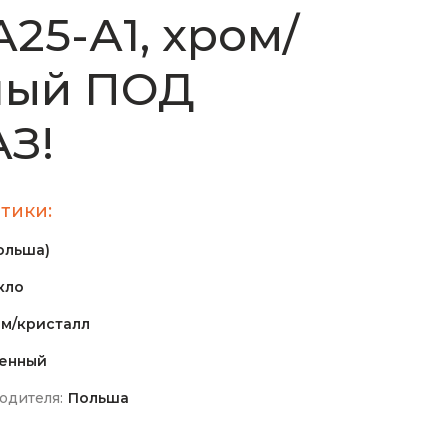
25-А1, хром/
ный ПОД
З!
тики:
ольша)
кло
м/кристалл
енный
одителя:
Польша