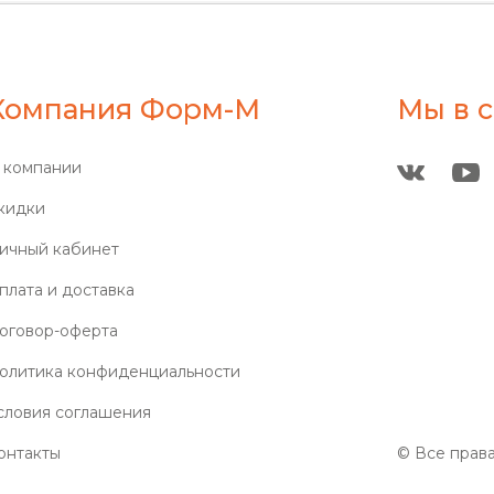
Компания Форм-М
Мы в с
 компании
кидки
ичный кабинет
плата и доставка
оговор-оферта
олитика конфиденциальности
словия соглашения
онтакты
© Все прав