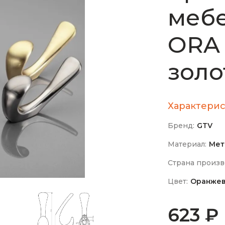
меб
ORA
золо
Характерис
Бренд:
GTV
Материал:
Мет
Страна произв
Цвет:
Оранже
623 ₽