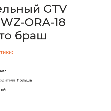
ельный GTV
 WZ-ORA-18
то браш
тики:
алл
одителя:
Польша
вый