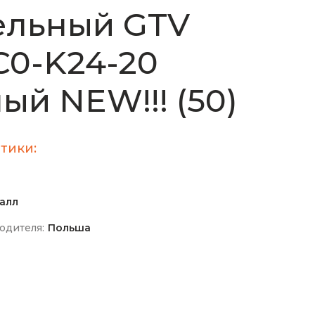
ельный GTV
0-K24-20
ый NEW!!! (50)
тики:
алл
одителя:
Польша