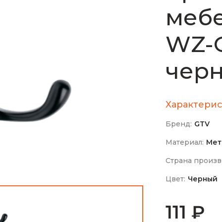
меб
WZ-C
черн
Характерис
Бренд:
GTV
Материал:
Мет
Страна произв
Цвет:
Черный
111 ₽