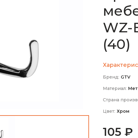
меб
WZ-B
(40)
Характерис
Бренд:
GTV
Материал:
Мет
Страна произв
Цвет:
Хром
105 ₽