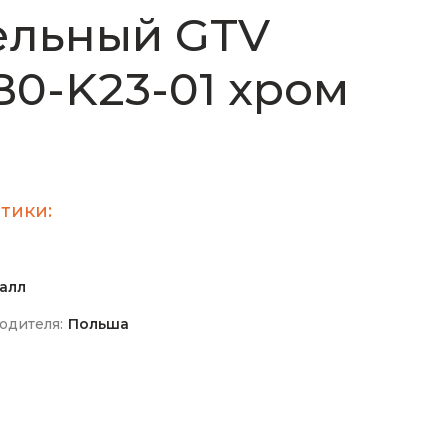
ельный GTV
0-K23-01 хром
тики:
алл
одителя:
Польша