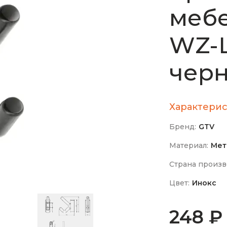
меб
WZ-
чер
Характерис
Бренд:
GTV
Материал:
Мет
Страна произв
Цвет:
Инокс
248 ₽