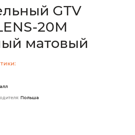
ельный GTV
LENS-20M
ный матовый
тики:
алл
одителя:
Польша