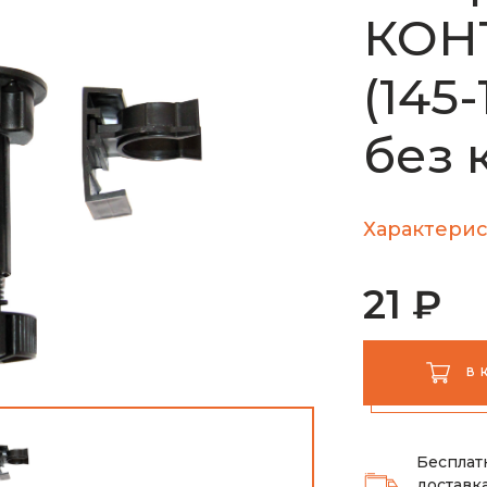
КОН
(145
без 
Характерис
21 ₽
В 
Бесплат
доставка