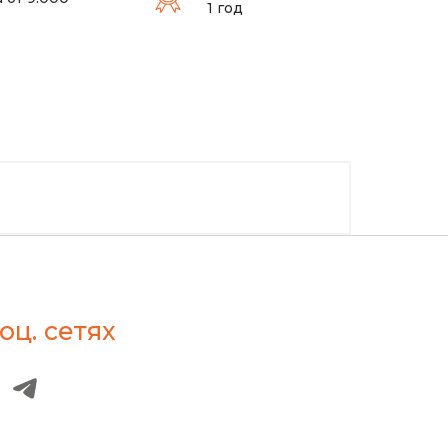
1 год
оц. сетях