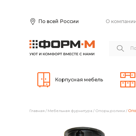
По всей России
О компани
Корпусная мебель
Главная
/
Мебельная фурнитура
/
Опоры,ролики
/
Опо