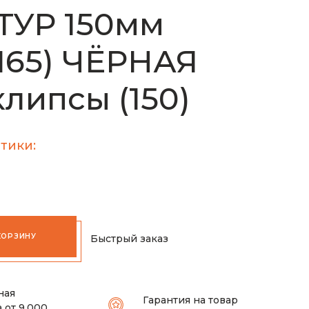
ТУР 150мм
-165) ЧЁРНАЯ
клипсы (150)
тики:
КОРЗИНУ
Быстрый заказ
ная
Гарантия на товар
 от 9.000