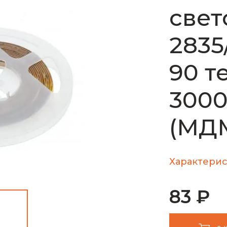
свет
2835
90 т
3000
(МД
Характерис
83 ₽