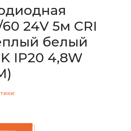
одиодная
/60 24V 5м CRI
еплый белый
K IP20 4,8W
М)
тики: