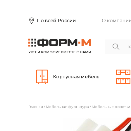
По всей России
О компани
Корпусная мебель
Главная
/
Мебельная фурнитура
/
Мебельные розетки 