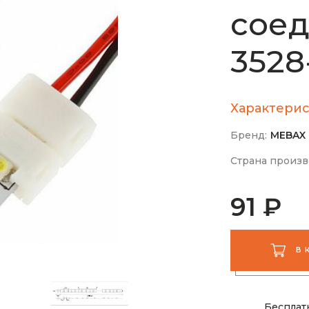
сое
3528
Характерис
Бренд:
MEBAX
Страна произв
91 ₽
В 
Бесплат