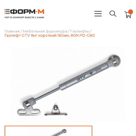
Главная
/
Мебельная фурнитура
/
Газлифты
/
Газлифт GTV 8кг короткий 160мм, 80N PD-G80