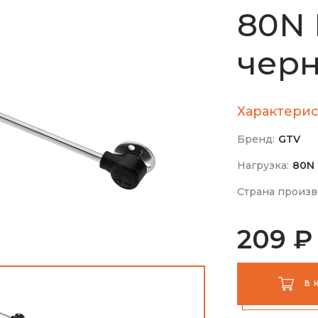
80N 
чер
Характерис
Бренд:
GTV
Нагрузка:
80N
Страна произв
209 ₽
В 