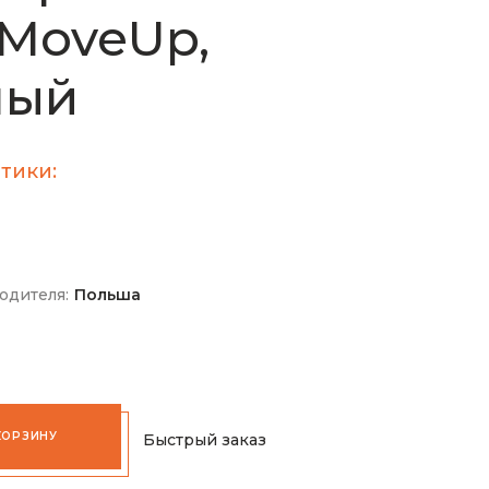
MoveUp,
ный
тики:
одителя:
Польша
КОРЗИНУ
Быстрый заказ