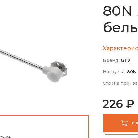
80N 
бел
Характерис
Бренд:
GTV
Нагрузка:
80N
Страна произв
226 ₽
В 