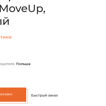
MoveUp,
ый
тики:
одителя:
Польша
КОРЗИНУ
Быстрый заказ