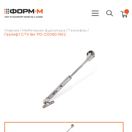
Главная
/
Мебельная фурнитура
/
Газлифты
/
Газлифт GTV 6кг PD-G0060-N02