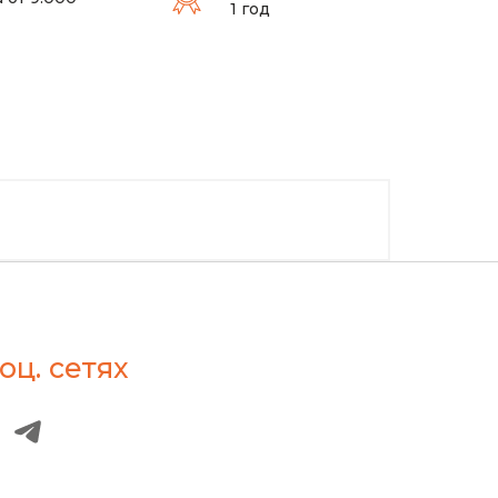
1 год
оц. сетях