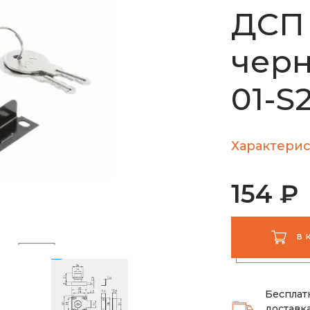
ДСП 
черн
01-S
Характерис
154 ₽
В 
Бесплат
доставка