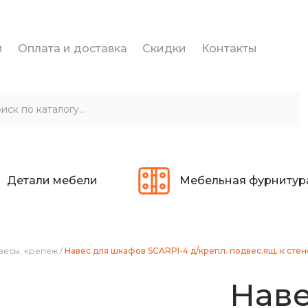
и
Оплата и доставка
Скидки
Контакты
Детали мебели
Мебельная фурнитур
весы, крепеж
/
Навес для шкафов SCARPI-4 д/крепл. подвес.ящ. к сте
Наве