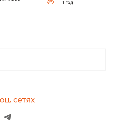
1 год
оц. сетях