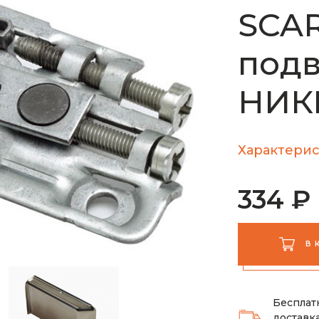
SCAR
подв
НИКЕ
Характерис
334 ₽
В 
Бесплат
доставка