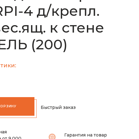
PI-4 д/крепл.
ес.ящ. к стене
ЛЬ (200)
тики:
КОРЗИНУ
Быстрый заказ
ная
Гарантия на товар
 от 9.000