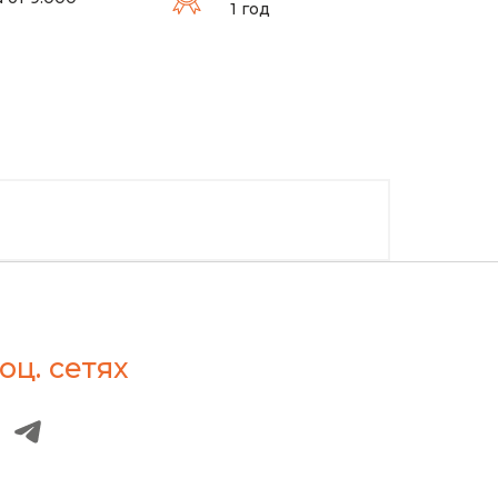
1 год
оц. сетях