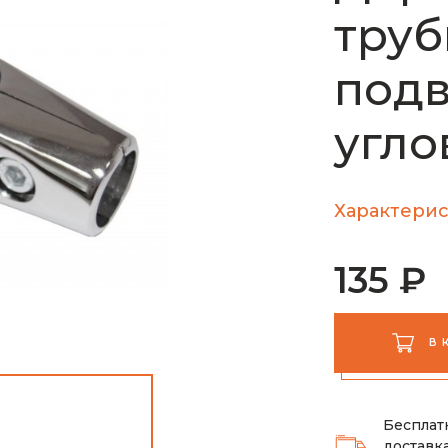
труб
под
угло
Характерис
135 ₽
В 
Бесплат
доставка