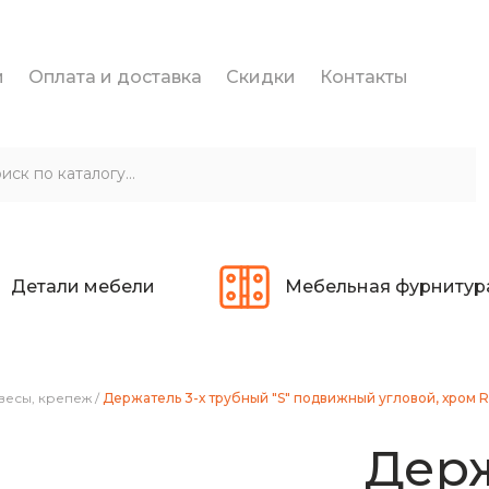
и
Оплата и доставка
Скидки
Контакты
Детали мебели
Мебельная фурнитур
весы, крепеж
/
Держатель 3-х трубный "S" подвижный угловой, хром 
Держ