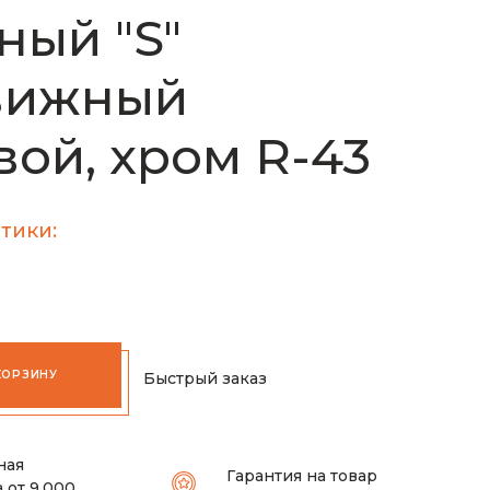
ный "S"
вижный
вой, хром R-43
тики:
КОРЗИНУ
Быстрый заказ
ная
Гарантия на товар
 от 9.000