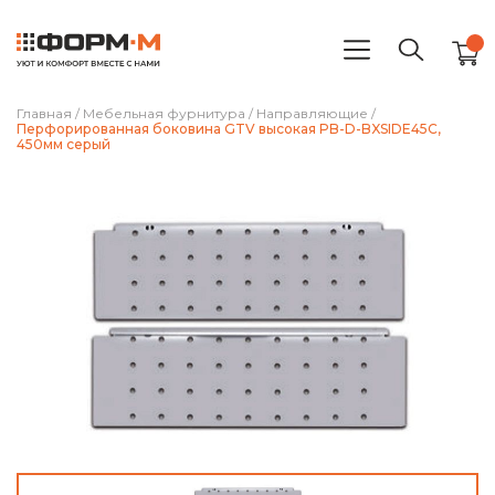
Главная
/
Мебельная фурнитура
/
Направляющие
/
Перфорированная боковина GTV высокая PB-D-BXSIDE45C,
450мм серый