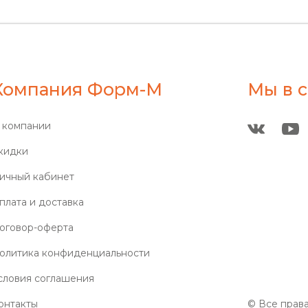
Компания Форм-М
Мы в с
 компании
кидки
ичный кабинет
плата и доставка
оговор-оферта
олитика конфиденциальности
словия соглашения
онтакты
© Все прав