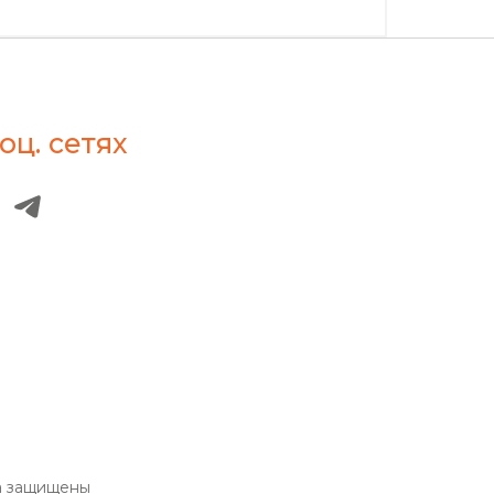
оц. сетях
а защищены