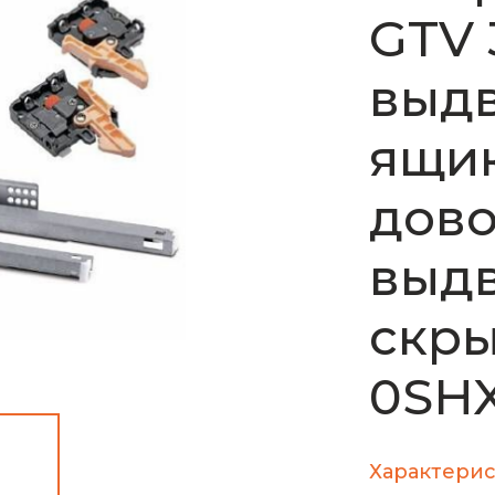
GTV 
выд
ящик
дово
выдв
скры
0SHX
Характерис