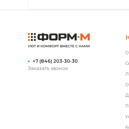
О
+7 (846) 203-30-30
С
Заказать звонок
Л
О
Д
П
У
К