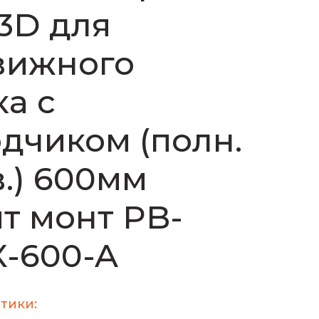
3D для
вижного
а с
дчиком (полн.
.) 600мм
т монт PB-
-600-A
тики: