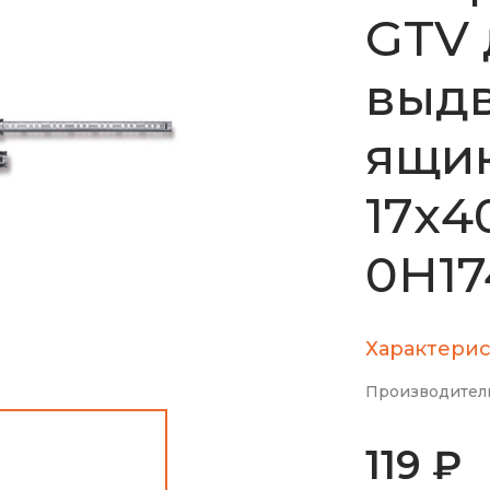
GTV 
выд
ящи
17х4
0H1
Характерис
Производител
119 ₽