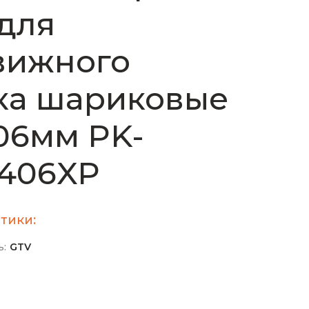
для
вижного
ка шариковые
06мм PK-
7406XP
тики:
ь:
GTV