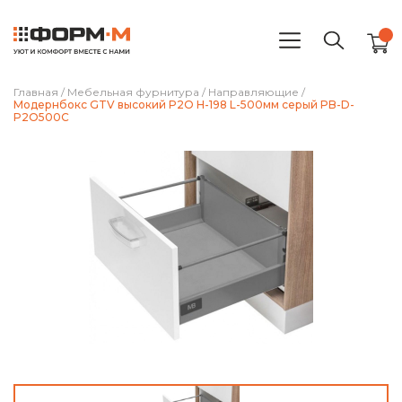
Главная
/
Мебельная фурнитура
/
Направляющие
/
Модернбокс GTV высокий P2O H-198 L-500мм cерый PB-D-
P2O500C