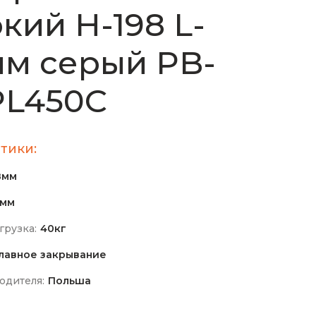
кий H-198 L-
м cерый PB-
PL450C
тики:
8мм
0мм
грузка:
40кг
лавное закрывание
одителя:
Польша