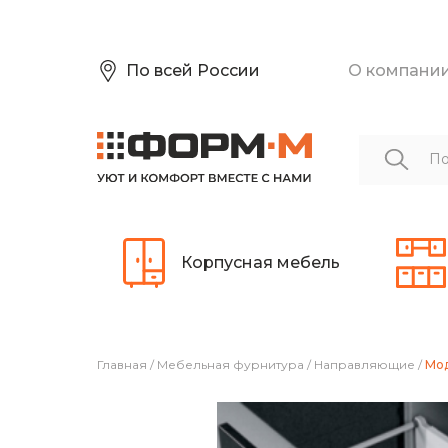
По всей России
О компани
Корпусная мебель
Главная
/
Мебельная фурнитура
/
Направляющие
/
Мод