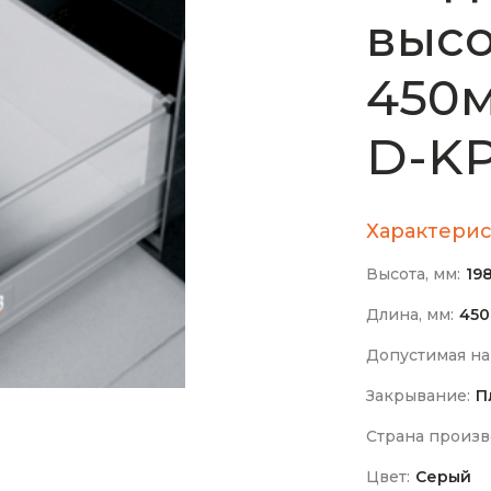
высо
450м
D-K
Характерис
Высота, мм:
19
Длина, мм:
45
Допустимая на
Закрывание:
П
Страна произв
Цвет:
Серый