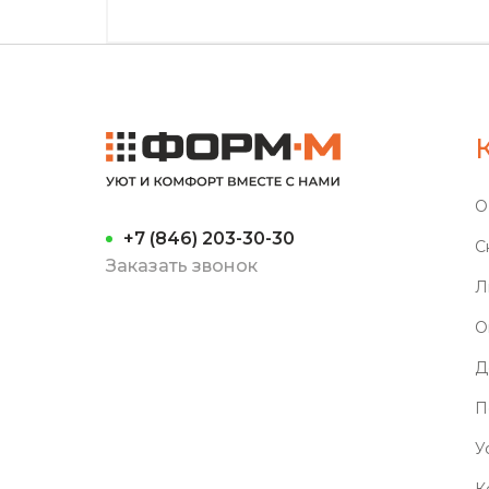
О
+7 (846) 203-30-30
С
Заказать звонок
Л
О
Д
П
У
К