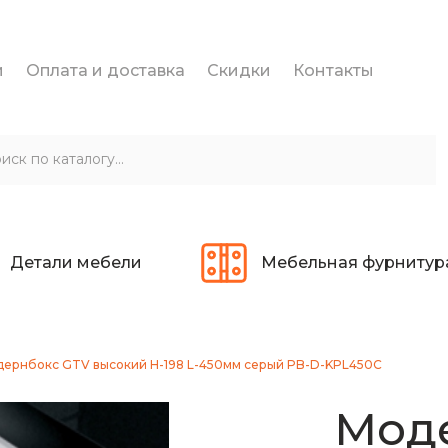
и
Оплата и доставка
Скидки
Контакты
Детали мебели
Мебельная фурнитур
ернбокс GTV высокий H-198 L-450мм cерый PB-D-KPL450C
Мод