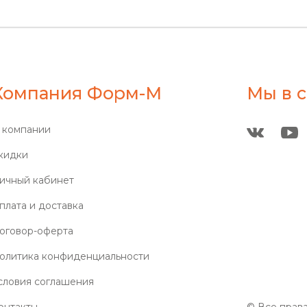
Компания Форм-М
Мы в с
 компании
кидки
ичный кабинет
плата и доставка
оговор-оферта
олитика конфиденциальности
словия соглашения
онтакты
© Все прав