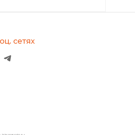
оц. сетях
а защищены